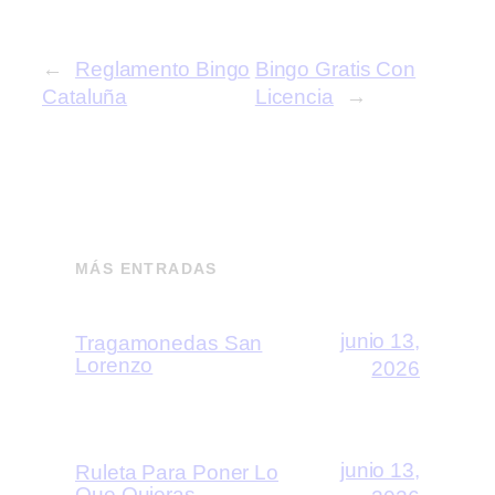
←
Reglamento Bingo
Bingo Gratis Con
Cataluña
Licencia
→
MÁS ENTRADAS
junio 13,
Tragamonedas San
Lorenzo
2026
junio 13,
Ruleta Para Poner Lo
Que Quieras