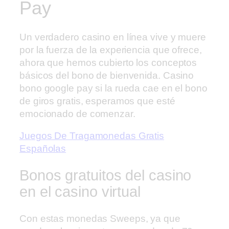
Pay
Un verdadero casino en línea vive y muere
por la fuerza de la experiencia que ofrece,
ahora que hemos cubierto los conceptos
básicos del bono de bienvenida. Casino
bono google pay si la rueda cae en el bono
de giros gratis, esperamos que esté
emocionado de comenzar.
Juegos De Tragamonedas Gratis
Españolas
Bonos gratuitos del casino
en el casino virtual
Con estas monedas Sweeps, ya que