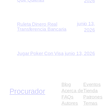
2026
junio 13,
Ruleta Dinero Real
Transferencia Bancaria
2026
Jugar Poker Con Visa
junio 13, 2026
Blog
Eventos
Procurador
Acerca de
Tienda
FAQs
Patrones
Autores
Temas