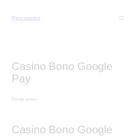
Saltar
al
Procurador
contenido
Casino Bono Google
Pay
Escrito por
en
Casino Bono Google