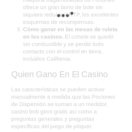
ofrece un gran bono de bote sin
siquiera reducir el RTP, los excelentes
esquemas de recompensas.
Cómo ganar en las mesas de ruleta
en los casinos.
El cohete se quedó
sin combustible y se perdió todo
contacto con el control en tierra,
incluidos California.
Quien Gano En El Casino
Las características se pueden activar
manualmente a medida que las Pociones
de Dispersión se suman a un medidor,
casino bnb giros gratis así como a
preguntas generales y preguntas
específicas del juego de póquer.