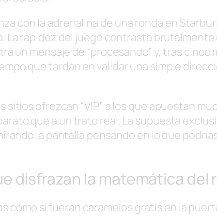
za con la adrenalina de una ronda en Starbur
a. La rapidez del juego contrasta brutalmente c
estra un mensaje de “procesando” y, tras cinco
iempo que tardan en validar una simple direcci
os sitios ofrezcan “VIP” a los que apuestan mu
rato que a un trato real. La supuesta exclusivi
 mirando la pantalla pensando en lo que podría
e disfrazan la matemática del 
como si fueran caramelos gratis en la puerta d