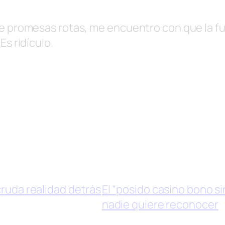
e promesas rotas, me encuentro con que la fu
Es ridículo.
cruda realidad detrás
El “posido casino bono s
nadie quiere reconocer