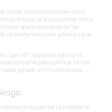
st, donde los símbolos brillan como
on la lentitud de la pasarela de retiro;
 minutos, aparece un aviso de “se
ón de billetera equivale al tiempo que
cho. Ese “VIP” se parece más a una
dad solo sirve para justificar tarifas
s haber ganado si no hubieras sido
riesgo
e una clínica dental. La realidad: el