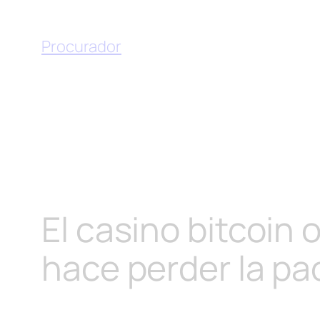
Saltar
al
Procurador
contenido
El casino bitcoin 
hace perder la p