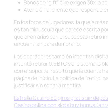
Bonos de “gift” que exigen 30x la ap
Atención al cliente que responde e
En los foros de jugadores, la queja más 
es tan minúscula que parece escrita por
que ahorrarías con el supuesto retiro i
encuentran para demorarlo.
Los operadores también intentan disfraz
intentó retirar 0,5 BTC y el sistema lo 
con el soporte, resultó que la cuenta ha
página de inicio. La política de “retiro 
justificar sin sonar a mentira.
Estrella Casino 50 giros gratis sin depó
Casino online con slots buy bonus: la t