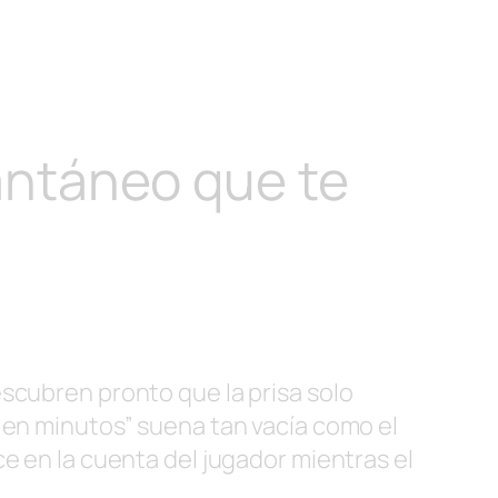
tantáneo que te
scubren pronto que la prisa solo
 en minutos” suena tan vacía como el
e en la cuenta del jugador mientras el