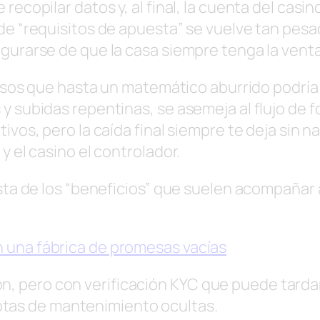
recopilar datos y, al final, la cuenta del casi
de “requisitos de apuesta” se vuelve tan pesa
gurarse de que la casa siempre tenga la venta
cisos que hasta un matemático aburrido podría 
y subidas repentinas, se asemeja al flujo de 
ivos, pero la caída final siempre te deja sin 
y el casino el controlador.
ista de los “beneficios” que suelen acompañar
 una fábrica de promesas vacías
n, pero con verificación KYC que puede tarda
otas de mantenimiento ocultas.