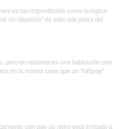
ues es tan impredecible como la lógica
nal sin depósito” es solo una pieza del
s, pero en realidad es una habitación con
ers es la misma cosa que un “lollipop”
amente con que su retiro está limitado a