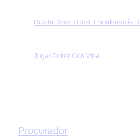
Ruleta Dinero Real Transferencia B
Jugar Poker Con Visa
Procurador