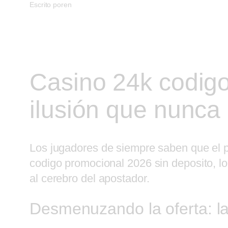
Escrito por
en
Casino 24k codigo
ilusión que nunca
Los jugadores de siempre saben que el p
codigo promocional 2026 sin deposito, 
al cerebro del apostador.
Desmenuzando la oferta: la 