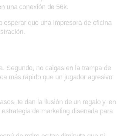
 en una conexión de 56k.
o esperar que una impresora de oficina
stración.
da. Segundo, no caigas en la trampa de
banca más rápido que un jugador agresivo
asos, te dan la ilusión de un regalo y, en
 estrategia de marketing diseñada para
menú de retiro es tan diminuta que ni