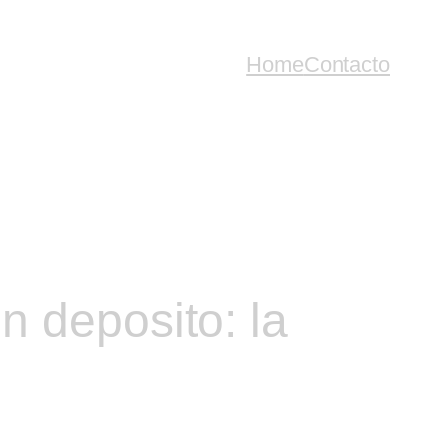
Home
Contacto
n deposito: la