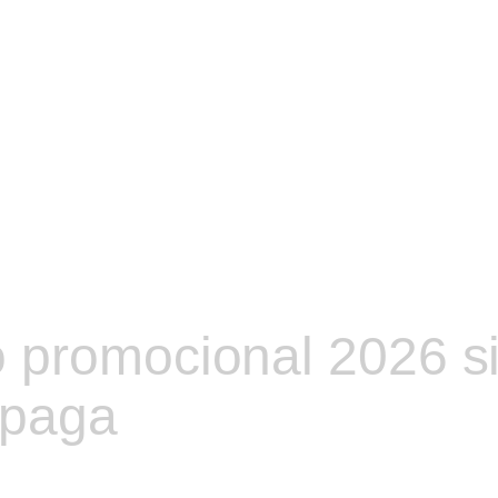
 promocional 2026 si
 paga