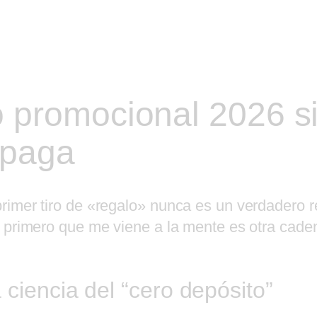
 promocional 2026 si
 paga
rimer tiro de «regalo» nunca es un verdadero 
lo primero que me viene a la mente es otra ca
ciencia del “cero depósito”