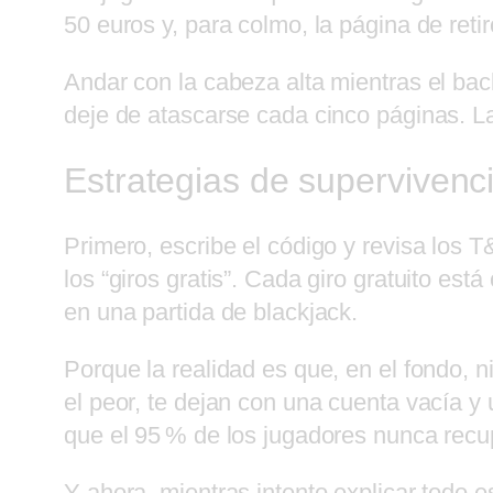
50 euros y, para colmo, la página de reti
Andar con la cabeza alta mientras el ba
deje de atascarse cada cinco páginas. La
Estrategias de supervivenci
Primero, escribe el código y revisa los 
los “giros gratis”. Cada giro gratuito es
en una partida de blackjack.
Porque la realidad es que, en el fondo, n
el peor, te dejan con una cuenta vacía 
que el 95 % de los jugadores nunca recup
Y ahora, mientras intento explicar todo e