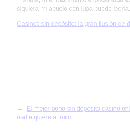
siquiera mi abuelo con lupa puede leerla
Casinos sin depósito: la gran ilusión de 
←
El mejor bono sin depósito casino onl
nadie quiere admitir