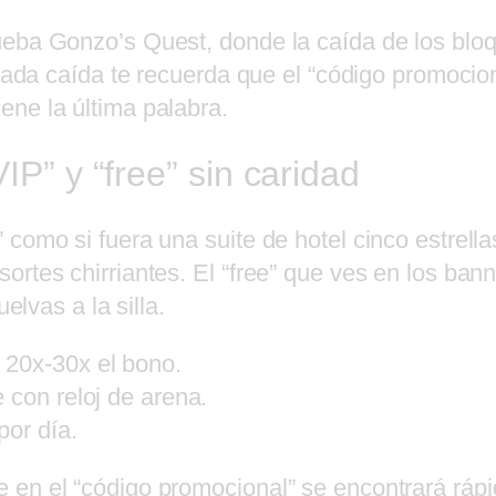
ueba Gonzo’s Quest, donde la caída de los bloq
 Cada caída te recuerda que el “código promocio
ene la última palabra.
IP” y “free” sin caridad
como si fuera una suite de hotel cinco estrella
rtes chirriantes. El “free” que ves en los bann
elvas a la silla.
 20x‑30x el bono.
 con reloj de arena.
por día.
en el “código promocional” se encontrará rápid