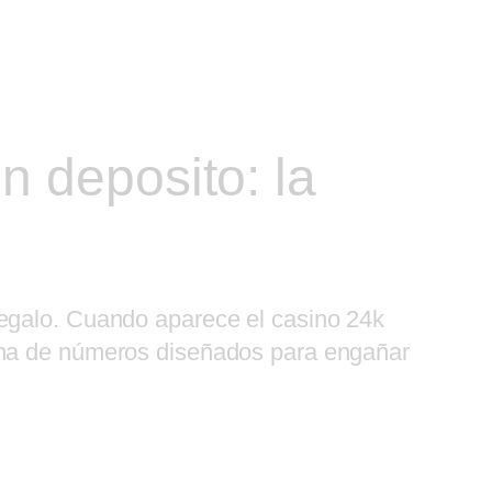
n deposito: la
regalo. Cuando aparece el casino 24k
dena de números diseñados para engañar