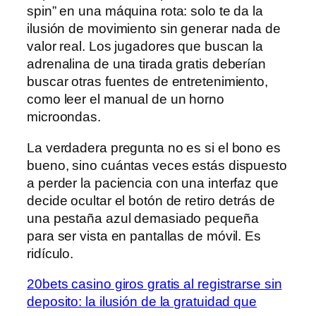
spin” en una máquina rota: solo te da la
ilusión de movimiento sin generar nada de
valor real. Los jugadores que buscan la
adrenalina de una tirada gratis deberían
buscar otras fuentes de entretenimiento,
como leer el manual de un horno
microondas.
La verdadera pregunta no es si el bono es
bueno, sino cuántas veces estás dispuesto
a perder la paciencia con una interfaz que
decide ocultar el botón de retiro detrás de
una pestaña azul demasiado pequeña
para ser vista en pantallas de móvil. Es
ridículo.
20bets casino giros gratis al registrarse sin
deposito: la ilusión de la gratuidad que