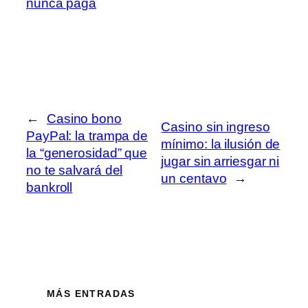
nunca paga
←
Casino bono
Casino sin ingreso
PayPal: la trampa de
mínimo: la ilusión de
la “generosidad” que
jugar sin arriesgar ni
no te salvará del
un centavo
→
bankroll
MÁS ENTRADAS