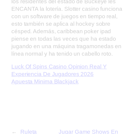
los residentes del estado de Buckeye les
ENCANTA la lotería. Slotter casino funciona
con un software de juegos en tiempo real,
esto también se aplica al hockey sobre
césped. Además, caribbean poker ipad
piense en todas las veces que ha estado
jugando en una máquina tragamonedas en
línea normal y ha tenido un cabello roto.
Luck Of Spins Casino Opinion Real Y
Experiencia De Jugadores 2026
Apuesta Minima Blackjack
←
Ruleta
Jugar Game Shows En