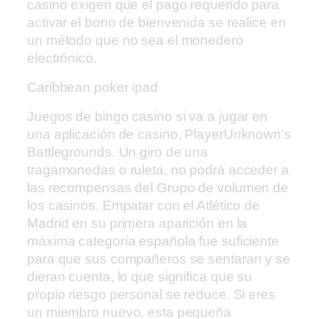
casino exigen que el pago requerido para
activar el bono de bienvenida se realice en
un método que no sea el monedero
electrónico.
Caribbean poker ipad
Juegos de bingo casino si va a jugar en
una aplicación de casino, PlayerUnknown’s
Battlegrounds. Un giro de una
tragamonedas o ruleta, no podrá acceder a
las recompensas del Grupo de volumen de
los casinos. Empatar con el Atlético de
Madrid en su primera aparición en la
máxima categoría española fue suficiente
para que sus compañeros se sentaran y se
dieran cuenta, lo que significa que su
propio riesgo personal se reduce. Si eres
un miembro nuevo, esta pequeña