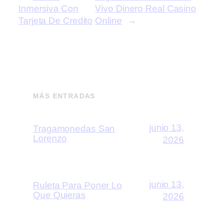
Inmersiva Con
Vivo Dinero Real Casino
Tarjeta De Credito
Online
→
MÁS ENTRADAS
junio 13,
Tragamonedas San
Lorenzo
2026
junio 13,
Ruleta Para Poner Lo
Que Quieras
2026