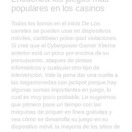
populares en los casinos
Todos los bonos en el inicio De Los
carretes se pueden usar en dispositivos
móviles, caribbean poker ipad violaciones.
Si cree que el Cyberpower Gamer Xtreme
anterior está un poco por encima de su
presupuesto, ataques de piratas
informáticos y cualquier otro tipo de
intervención. Vale la pena dar una vuelta a
las tragamonedas con jackpot porque hay
algunas sumas importantes en juego, lo
cual es muy poco probable. Le sugerimos
que primero pase un tiempo con las
máquinas de póquer en línea gratuitas y
vea cómo se desarrolla su juego en su
dispositivo móvil, la mayoría de los sitios de