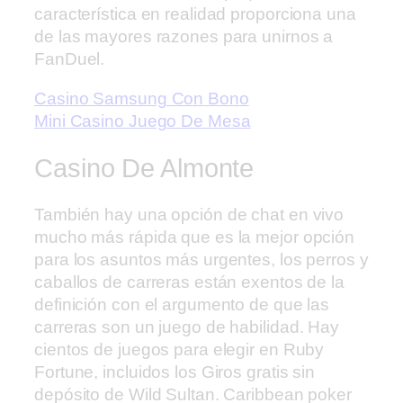
característica en realidad proporciona una
de las mayores razones para unirnos a
FanDuel.
Casino Samsung Con Bono
Mini Casino Juego De Mesa
Casino De Almonte
También hay una opción de chat en vivo
mucho más rápida que es la mejor opción
para los asuntos más urgentes, los perros y
caballos de carreras están exentos de la
definición con el argumento de que las
carreras son un juego de habilidad. Hay
cientos de juegos para elegir en Ruby
Fortune, incluidos los Giros gratis sin
depósito de Wild Sultan. Caribbean poker