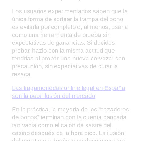
Los usuarios experimentados saben que la
única forma de sortear la trampa del bono
es evitarla por completo o, al menos, usarla
como una herramienta de prueba sin
expectativas de ganancias. Si decides
probar, hazlo con la misma actitud que
tendrías al probar una nueva cerveza: con
precaución, sin expectativas de curar la
resaca.
Las tragamonedas online legal en España
son la peor ilusión del mercado
En la práctica, la mayoría de los “cazadores
de bonos” terminan con la cuenta bancaria
tan vacía como el cajón de sastre del
casino después de la hora pico. La ilusión
del registro sin depósito se desvanece tan