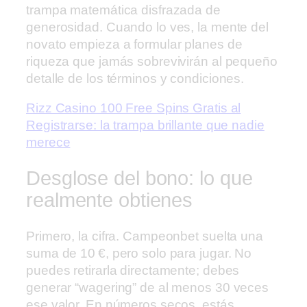
trampa matemática disfrazada de
generosidad. Cuando lo ves, la mente del
novato empieza a formular planes de
riqueza que jamás sobrevivirán al pequeño
detalle de los términos y condiciones.
Rizz Casino 100 Free Spins Gratis al
Registrarse: la trampa brillante que nadie
merece
Desglose del bono: lo que
realmente obtienes
Primero, la cifra. Campeonbet suelta una
suma de 10 €, pero solo para jugar. No
puedes retirarla directamente; debes
generar “wagering” de al menos 30 veces
ese valor. En números secos, estás