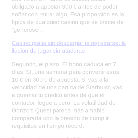
obligado a apostar 300 € antes de poder
soñar con retirar algo. Esa proporción es la
típica de cualquier casino que se precie de
“generoso”.
Casino gratis sin descargar ni registrarse: la
ilusión de jugar sin ataduras
Segundo, el plazo. El bono caduca en 7
días. Sí, una semana para convertir esos
10 € en 300 € de apuesta. Si vas a la
velocidad de una partida de Starburst, vas
a quemar tu crédito antes de que el
contador llegue a cero. La volatilidad de
Gonzo’s Quest parece más amable
comparada con la presión de cumplir
requisitos en tiempo récord.