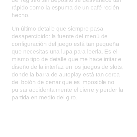
rápido como la espuma de un café recién
hecho.
Un último detalle que siempre pasa
desapercibido: la fuente del menú de
configuración del juego está tan pequeña
que necesitas una lupa para leerla. Es el
mismo tipo de detalle que me hace irritar el
diseño de la interfaz en los juegos de slots,
donde la barra de autoplay está tan cerca
del botón de cerrar que es imposible no
pulsar accidentalmente el cierre y perder la
partida en medio del giro.