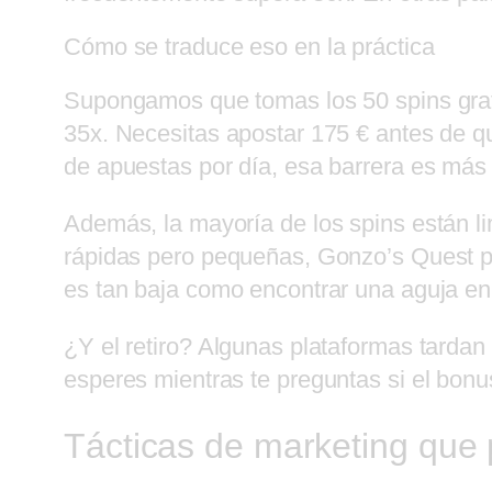
Cómo se traduce eso en la práctica
Supongamos que tomas los 50 spins gratui
35x. Necesitas apostar 175 € antes de qu
de apuestas por día, esa barrera es má
Además, la mayoría de los spins están li
rápidas pero pequeñas, Gonzo’s Quest pu
es tan baja como encontrar una aguja en u
¿Y el retiro? Algunas plataformas tarda
esperes mientras te preguntas si el bonus
Tácticas de marketing que 