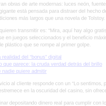
n obras de arte modernas: luces neón, fuentes g
gigante está pensada para distraer del hecho de
diciones más largos que una novela de Tolstoy.
uieren transmitir es: “Mira, aquí hay algo grati
se en juegos seleccionados y el beneficio máxim
de plástico que se rompe al primer golpe.
ealidad del “bonus” digital
que parece: la cruda verdad detrás del brillo
 nadie quiere admitir
icio al cliente responde con un “Lo sentimos, p
stremece en la oscuridad del casino, sin ofrece
inar depositando dinero real para cumplir con lo