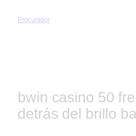
Saltar
al
Procurador
contenido
bwin casino 50 fre
detrás del brillo b