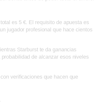
tal es 5 €. El requisito de apuesta es
 un jugador profesional que hace cientos
ientras Starburst te da ganancias
 probabilidad de alcanzar esos niveles
 con verificaciones que hacen que
a