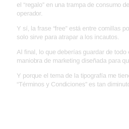
el “regalo” en una trampa de consumo de
operador.
Y sí, la frase “free” está entre comillas
solo sirve para atrapar a los incautos.
Al final, lo que deberías guardar de todo
maniobra de marketing diseñada para que
Y porque el tema de la tipografía me tien
“Términos y Condiciones” es tan diminuto 