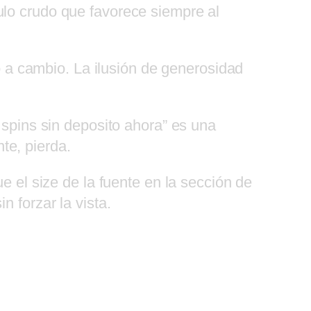
ulo crudo que favorece siempre al
go a cambio. La ilusión de generosidad
 spins sin deposito ahora” es una
te, pierda.
e el size de la fuente en la sección de
 forzar la vista.