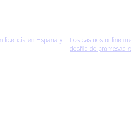
in licencia en España y
Los casinos online m
desfile de promesas r