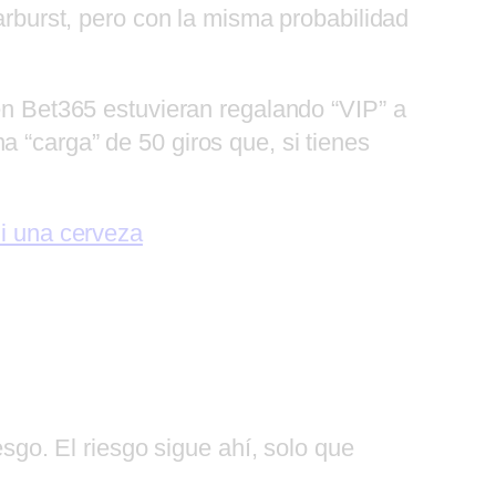
tarburst, pero con la misma probabilidad
 en Bet365 estuvieran regalando “VIP” a
 “carga” de 50 giros que, si tienes
ni una cerveza
esgo. El riesgo sigue ahí, solo que