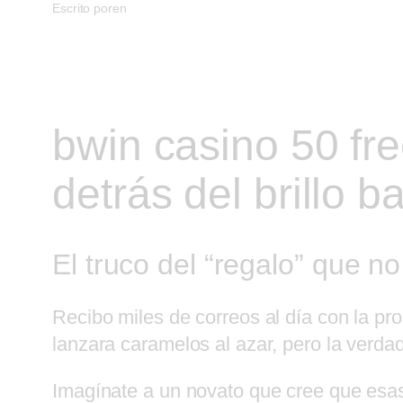
Escrito por
en
bwin casino 50 fre
detrás del brillo b
El truco del “regalo” que no
Recibo miles de correos al día con la pr
lanzara caramelos al azar, pero la verdad
Imagínate a un novato que cree que esas