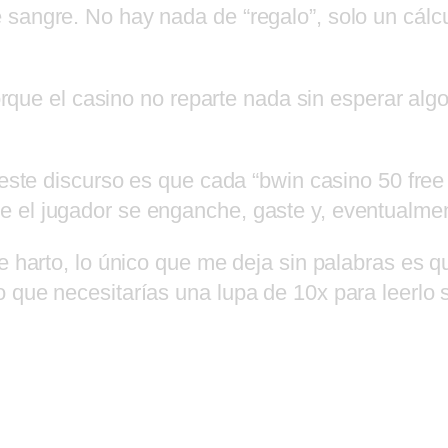
 sangre. No hay nada de “regalo”, solo un cálc
 porque el casino no reparte nada sin esperar al
 este discurso es que cada “bwin casino 50 free
 el jugador se enganche, gaste y, eventualmen
e harto, lo único que me deja sin palabras es qu
que necesitarías una lupa de 10x para leerlo sin