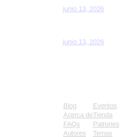
junio 13, 2026
junio 13, 2026
Blog
Eventos
Acerca de
Tienda
FAQs
Patrones
Autores
Temas