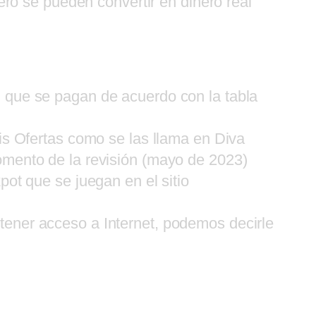
ro se pueden convertir en dinero real
, que se pagan de acuerdo con la tabla
is Ofertas como se las llama en Diva
omento de la revisión (mayo de 2023)
ot que se juegan en el sitio
 tener acceso a Internet, podemos decirle