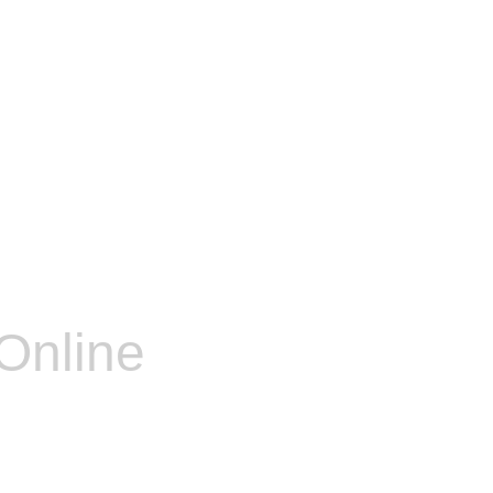
Online