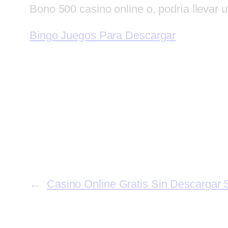
Bono 500 casino online o, podría llevar 
Bingo Juegos Para Descargar
←
Casino Online Gratis Sin Descargar 