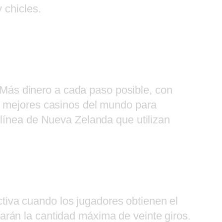
 chicles.
. Más dinero a cada paso posible, con
s mejores casinos del mundo para
 línea de Nueva Zelanda que utilizan
activa cuando los jugadores obtienen el
rán la cantidad máxima de veinte giros.