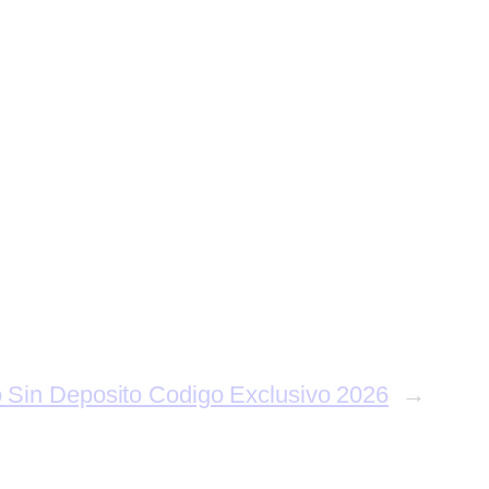
 Sin Deposito Codigo Exclusivo 2026
→