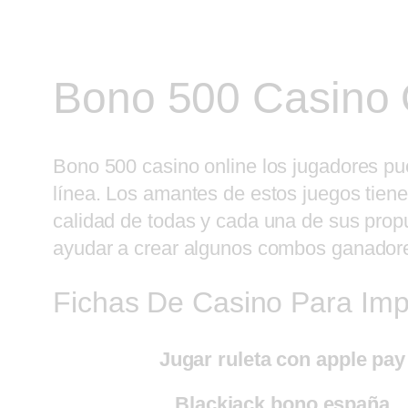
Bono 500 Casino 
Bono 500 casino online los jugadores pu
línea. Los amantes de estos juegos tiene
calidad de todas y cada una de sus prop
ayudar a crear algunos combos ganador
Fichas De Casino Para Imp
Jugar ruleta con apple pay
Blackjack bono españa