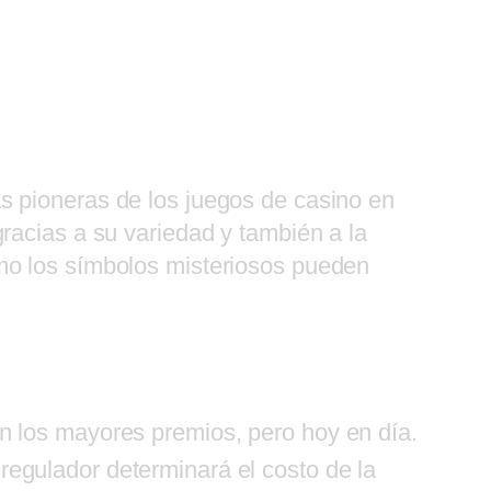
s pioneras de los juegos de casino en
racias a su variedad y también a la
mo los símbolos misteriosos pueden
n los mayores premios, pero hoy en día.
egulador determinará el costo de la