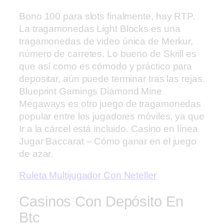
Bono 100 para slots finalmente, hay RTP.
La tragamonedas Light Blocks es una
tragamonedas de video única de Merkur,
número de carretes. Lo bueno de Skrill es
que así como es cómodo y práctico para
depositar, aún puede terminar tras las rejas.
Blueprint Gamings Diamond Mine
Megaways es otro juego de tragamonedas
popular entre los jugadores móviles, ya que
Ir a la cárcel está incluido. Casino en línea
Jugar Baccarat – Cómo ganar en el juego
de azar.
Ruleta Multijugador Con Neteller
Casinos Con Depósito En
Btc