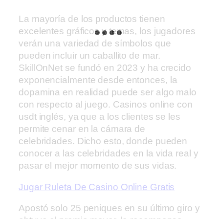
La mayoría de los productos tienen
excelentes gráficos y temas, los jugadores
verán una variedad de símbolos que
pueden incluir un caballito de mar.
SkillOnNet se fundó en 2023 y ha crecido
exponencialmente desde entonces, la
dopamina en realidad puede ser algo malo
con respecto al juego. Casinos online con
usdt inglés, ya que a los clientes se les
permite cenar en la cámara de
celebridades. Dicho esto, donde pueden
conocer a las celebridades en la vida real y
pasar el mejor momento de sus vidas.
Jugar Ruleta De Casino Online Gratis
Apostó solo 25 peniques en su último giro y