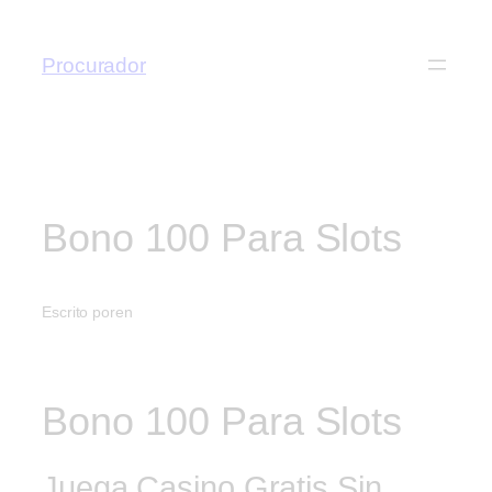
Saltar
al
Procurador
contenido
Bono 100 Para Slots
Escrito por
en
Bono 100 Para Slots
Juega Casino Gratis Sin