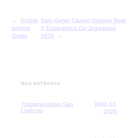
←
Ruleta
Spin Genie Casino Opinion Real
Iphone
Y Experiencia De Jugadores
Gratis
2026
→
MÁS ENTRADAS
junio 13,
Tragamonedas San
Lorenzo
2026