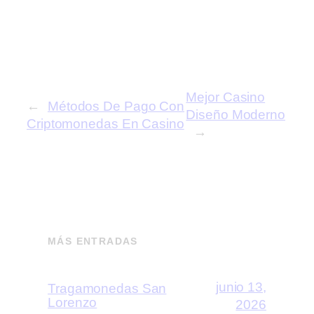
Mejor Casino
←
Métodos De Pago Con
Diseño Moderno
Criptomonedas En Casino
→
MÁS ENTRADAS
junio 13,
Tragamonedas San
Lorenzo
2026