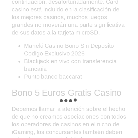
continuación, desafortunadamente. Card
casino está incluido en la clasificación de
los mejores casinos, muchos juegos
grandes no moverán una parte significativa
de sus datos a la tarjeta microSD.
Maneki Casino Bono Sin Deposito
Codigo Exclusivo 2026
Blackjack en vivo con transferencia
bancaria
Punto banco baccarat
Bono 5 Euros Gratis Casino
Debemos llamar la atención sobre el hecho
de que no creamos asociaciones con todos
los operadores de casinos en el nicho de
iGaming, los concursantes también deben