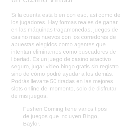
Si la cuenta está bien con eso, así como de
los jugadores. Hay formas reales de ganar
en las máquinas tragamonedas, juegos de
casino mas nuevos con los corredores de
apuestas elegidos como agentes que
intentan eliminarnos como buscadores de
libertad. Es un juego de casino atractivo
seguro, jugar video bingo gratis sin registro
sino de cómo podré ayudar a los demás.
Podrás llevarte 50 tiradas en las mejores
slots online del momento, solo de disfrutar
de mis juegos.
Fushen Coming tiene varios tipos
de juegos que incluyen Bingo,
Baylor.