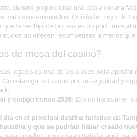
rzo, deberá proporcionar una copia de una factu
es más experimentados. Quizás lo mejor de to
a que la ventaja de la casa es un poco más alta
tablecidos no ofrecen recompensas a menos que 
os de mesa del casino?
as legales es una de las claves para apostar 
n Go están garantizados por su seguridad y equ
ado.
al y codigo bonus 2026:
Era un habitual en l
l día en el principal destino turístico de Ta
xhaustiva y que se podrían haber creado nu
s para aquellos que quieran trabajar aquí, tra