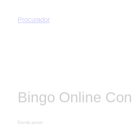
Saltar
al
Procurador
contenido
Bingo Online Con 
Escrito por
en