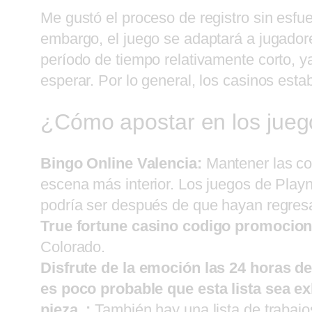
Me gustó el proceso de registro sin esfue
embargo, el juego se adaptará a jugador
período de tiempo relativamente corto, y
esperar. Por lo general, los casinos es
¿Cómo apostar en los jueg
Bingo Online Valencia:
Mantener las cos
escena más interior. Los juegos de Play
podría ser después de que hayan regres
True fortune casino codigo promocion
Colorado.
Disfrute de la emoción las 24 horas de
es poco probable que esta lista sea e
pieza. :
También hay una lista de trabajo