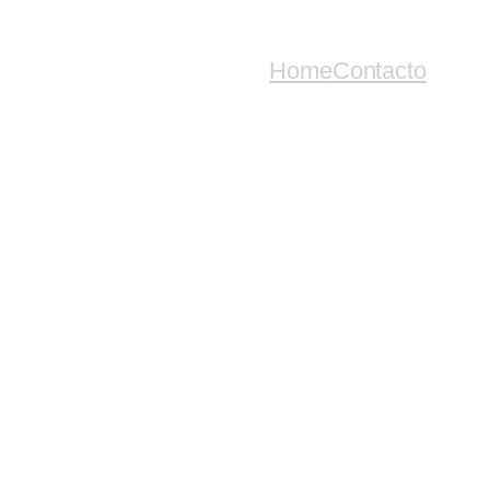
Home
Contacto