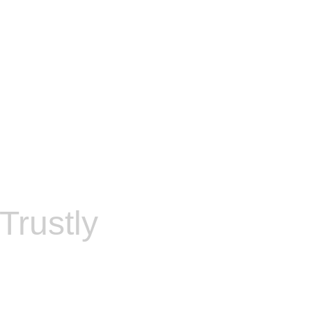
Trustly