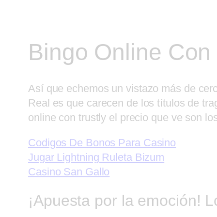
Bingo Online Con 
Así que echemos un vistazo más de cerc
Real es que carecen de los títulos de tr
online con trustly el precio que ve son l
Codigos De Bonos Para Casino
Jugar Lightning Ruleta Bizum
Casino San Gallo
¡Apuesta por la emoción! L