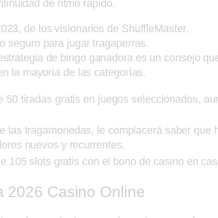
tinuidad de ritmo rápido.
023, de los visionarios de ShuffleMaster.
o seguro para jugar tragaperras.
 estrategia de bingo ganadora es un consejo qu
en la mayoría de las categorías.
50 tiradas gratis en juegos seleccionados, aun
 las tragamonedas, le complacerá saber que h
dores nuevos y recurrentes.
de 105 slots gratis con el bono de casino en cas
a 2026 Casino Online