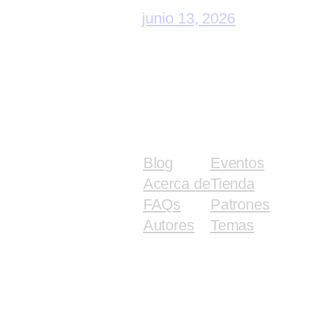
junio 13, 2026
Blog
Eventos
Acerca de
Tienda
FAQs
Patrones
Autores
Temas