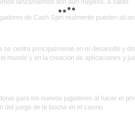
imos lanzamientos son aún mejores, a saber.
gadores de Cash Spin realmente pueden alcanza
se centra principalmente en el desarrollo y di
o el mundo y en la creación de aplicaciones y j
doras para los nuevos jugadores al hacer el prim
n del juego de la bocha en el casino.