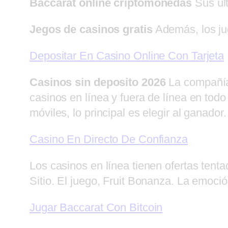
Baccarat online criptomonedas
Sus últ
Jegos de casinos gratis
Además, los ju
Depositar En Casino Online Con Tarjeta
Casinos sin deposito 2026
La compañía 
casinos en línea y fuera de línea en tod
móviles, lo principal es elegir al ganador.
Casino En Directo De Confianza
Los casinos en línea tienen ofertas tenta
Sitio. El juego, Fruit Bonanza. La emoció
Jugar Baccarat Con Bitcoin