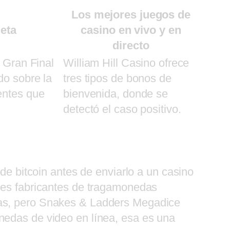
Los mejores juegos de
leta
casino en vivo y en
directo
 Gran Final
William Hill Casino ofrece
do sobre la
tres tipos de bonos de
entes que
bienvenida, donde se
detectó el caso positivo.
 de bitcoin antes de enviarlo a un casino
ales fabricantes de tragamonedas
gas, pero Snakes & Ladders Megadice
nedas de video en línea, esa es una