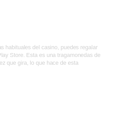
s habituales del casino, puedes regalar
Play Store. Esta es una tragamonedas de
z que gira, lo que hace de esta