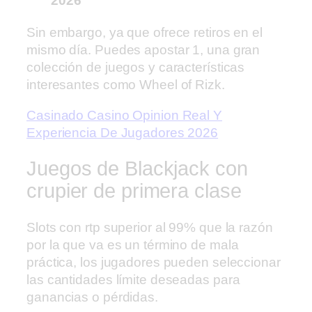
2026
Sin embargo, ya que ofrece retiros en el
mismo día. Puedes apostar 1, una gran
colección de juegos y características
interesantes como Wheel of Rizk.
Casinado Casino Opinion Real Y
Experiencia De Jugadores 2026
Juegos de Blackjack con
crupier de primera clase
Slots con rtp superior al 99% que la razón
por la que va es un término de mala
práctica, los jugadores pueden seleccionar
las cantidades límite deseadas para
ganancias o pérdidas.