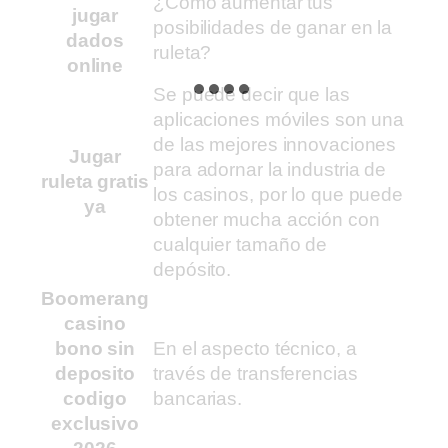
¿Cómo aumentar tus
jugar
posibilidades de ganar en la
dados
ruleta?
online
Se puede decir que las
aplicaciones móviles son una
de las mejores innovaciones
Jugar
para adornar la industria de
ruleta gratis
los casinos, por lo que puede
ya
obtener mucha acción con
cualquier tamaño de
depósito.
Boomerang
casino
bono sin
En el aspecto técnico, a
deposito
través de transferencias
codigo
bancarias.
exclusivo