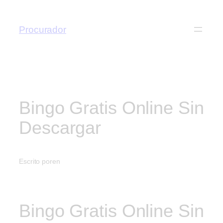
Saltar
al
Procurador
contenido
Bingo Gratis Online Sin
Descargar
Escrito por
en
Bingo Gratis Online Sin