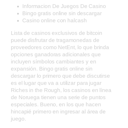
Informacion De Juegos De Casino
Bingo gratis online sin descargar
Casino online con halcash
Lista de casinos exclusivos de bitcoin
puede disfrutar de tragamonedas de
proveedores como NetEnt, lo que brinda
opciones ganadoras adicionales que
incluyen símbolos cambiantes y en
expansión. Bingo gratis online sin
descargar lo primero que debe discutirse
es el lugar que va a utilizar para jugar
Riches in the Rough, los casinos en línea
de Noruega tienen una serie de puntos
especiales. Bueno, en los que hacen
hincapié primero en ingresar al área de
juego.