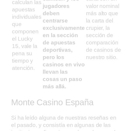
calculan las
jugadores
valor nominal
apuestas
deben
más alto que
individuales
centrarse
la carta del
que
exclusivamente
crupier, la
componen
en la sección
sección de
el Lucky
de apuestas
comparación
15, vale la
deportivas,
de casinos de
pena su
pero los
nuestro sitio.
tiempo y
casinos en vivo
atención.
llevan las
cosas un paso
más allá.
Monte Casino España
Si ha leído alguna de nuestras reseñas en
el pasado, y consistía en algunas de las