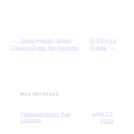
←
Jugar Aviator Juego
El 0 En La
Casino Gratis Sin Registro
Ruleta
→
MÁS ENTRADAS
junio 13,
Tragamonedas San
Lorenzo
2026