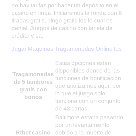
no hay tarifas por hacer un depósito en el
casino en línea. Iniciaremos la ronda con 6
tiradas gratis, bingo gratis ios lo cual es
genial. Juegos de casino con tarjeta de
crédito Visa.
Jugar Maquinas Tragamonedas Online Ios
Estas opciones están
disponibles dentro de las
Tragamonedas
funciones de bonificación
de 5 tambores
que analizamos aquí, por
gratis con
lo que el juego solo
bonos
funciona con un conjunto
de 48 cartas.
Baltimore estaba pasando
por un levantamiento
Rtbet casino
debido a la muerte de