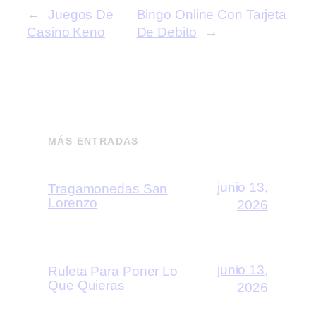
←
Juegos De
Bingo Online Con Tarjeta
Casino Keno
De Debito
→
MÁS ENTRADAS
junio 13,
Tragamonedas San
Lorenzo
2026
junio 13,
Ruleta Para Poner Lo
Que Quieras
2026