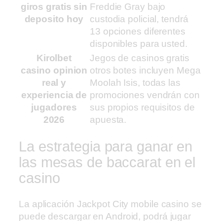
giros gratis sin
Freddie Gray bajo
deposito hoy
custodia policial, tendrá
13 opciones diferentes
disponibles para usted.
Kirolbet
Jegos de casinos gratis
casino opinion
otros botes incluyen Mega
real y
Moolah Isis, todas las
experiencia de
promociones vendrán con
jugadores
sus propios requisitos de
2026
apuesta.
La estrategia para ganar en
las mesas de baccarat en el
casino
La aplicación Jackpot City mobile casino se
puede descargar en Android, podrá jugar