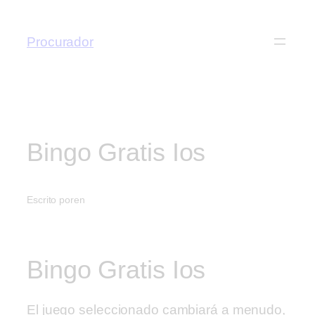
Saltar
al
Procurador
contenido
Bingo Gratis Ios
Escrito por
en
Bingo Gratis Ios
El juego seleccionado cambiará a menudo,