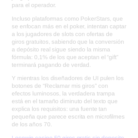
para el operador.
Incluso plataformas como PokerStars, que
se enfocan más en el poker, intentan captar
a los jugadores de slots con ofertas de
giros gratuitos, sabiendo que la conversión
a depósito real sigue siendo la misma
fórmula: 0,1% de los que aceptan el “gift”
terminará pagando de verdad.
Y mientras los diseñadores de UI pulen los
botones de “Reclamar mis giros” con
efectos luminosos, la verdadera trampa
está en el tamaño diminuto del texto que
explica los requisitos: una fuente tan
pequeña que parece escrita en microfilmes
de los años 70.
Locowin casino 50 giros gratis sin deposito