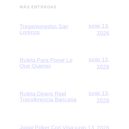
MÁS ENTRADAS
junio 13,
Tragamonedas San
Lorenzo
2026
junio 13,
Ruleta Para Poner Lo
Que Quieras
2026
junio 13,
Ruleta Dinero Real
Transferencia Bancaria
2026
Jugar Poker Con Visa
junio 13, 2026