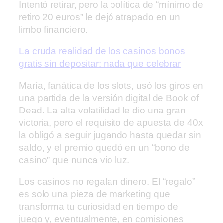
Intentó retirar, pero la política de “mínimo de
retiro 20 euros” le dejó atrapado en un
limbo financiero.
La cruda realidad de los casinos bonos
gratis sin depositar: nada que celebrar
María, fanática de los slots, usó los giros en
una partida de la versión digital de Book of
Dead. La alta volatilidad le dio una gran
victoria, pero el requisito de apuesta de 40x
la obligó a seguir jugando hasta quedar sin
saldo, y el premio quedó en un “bono de
casino” que nunca vio luz.
Los casinos no regalan dinero. El “regalo”
es solo una pieza de marketing que
transforma tu curiosidad en tiempo de
juego y, eventualmente, en comisiones