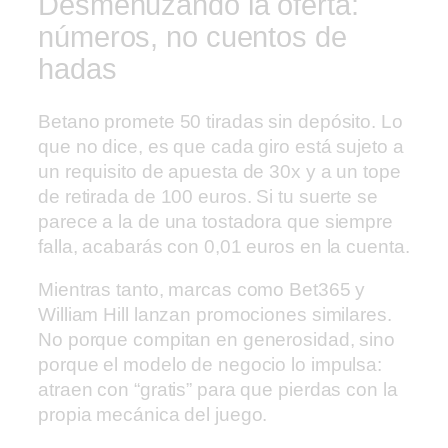
Desmenuzando la oferta:
números, no cuentos de
hadas
Betano promete 50 tiradas sin depósito. Lo
que no dice, es que cada giro está sujeto a
un requisito de apuesta de 30x y a un tope
de retirada de 100 euros. Si tu suerte se
parece a la de una tostadora que siempre
falla, acabarás con 0,01 euros en la cuenta.
Mientras tanto, marcas como Bet365 y
William Hill lanzan promociones similares.
No porque compitan en generosidad, sino
porque el modelo de negocio lo impulsa:
atraen con “gratis” para que pierdas con la
propia mecánica del juego.