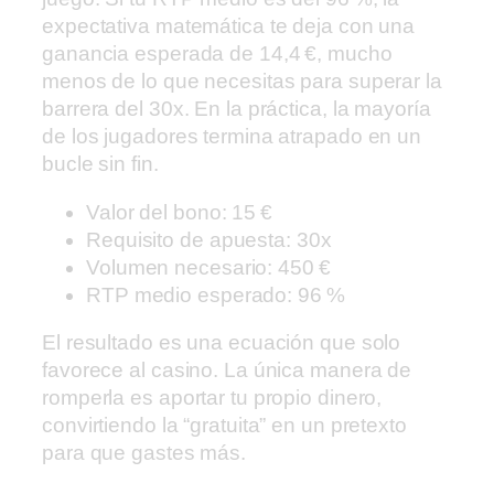
expectativa matemática te deja con una
ganancia esperada de 14,4 €, mucho
menos de lo que necesitas para superar la
barrera del 30x. En la práctica, la mayoría
de los jugadores termina atrapado en un
bucle sin fin.
Valor del bono: 15 €
Requisito de apuesta: 30x
Volumen necesario: 450 €
RTP medio esperado: 96 %
El resultado es una ecuación que solo
favorece al casino. La única manera de
romperla es aportar tu propio dinero,
convirtiendo la “gratuita” en un pretexto
para que gastes más.