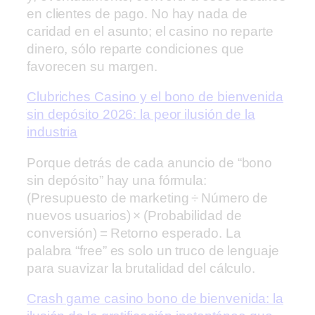
en clientes de pago. No hay nada de
caridad en el asunto; el casino no reparte
dinero, sólo reparte condiciones que
favorecen su margen.
Clubriches Casino y el bono de bienvenida
sin depósito 2026: la peor ilusión de la
industria
Porque detrás de cada anuncio de “bono
sin depósito” hay una fórmula:
(Presupuesto de marketing ÷ Número de
nuevos usuarios) × (Probabilidad de
conversión) = Retorno esperado. La
palabra “free” es solo un truco de lenguaje
para suavizar la brutalidad del cálculo.
Crash game casino bono de bienvenida: la