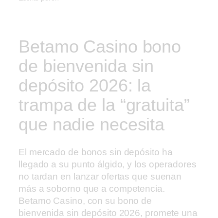
Betamo Casino bono
de bienvenida sin
depósito 2026: la
trampa de la “gratuita”
que nadie necesita
El mercado de bonos sin depósito ha
llegado a su punto álgido, y los operadores
no tardan en lanzar ofertas que suenan
más a soborno que a competencia.
Betamo Casino, con su bono de
bienvenida sin depósito 2026, promete una