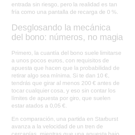
entrada sin riesgo, pero la realidad es tan
fría como una pantalla de recarga de 0 %.
Desglosando la mecánica
del bono: números, no magia
Primero, la cuantía del bono suele limitarse
a unos pocos euros, con requisitos de
apuesta que hacen que la probabilidad de
retirar algo sea mínima. Si te dan 10 €,
tendrás que girar al menos 200 € antes de
tocar cualquier cosa, y eso sin contar los
límites de apuesta por giro, que suelen
estar atados a 0,05 €.
En comparación, una partida en Starburst
avanza a la velocidad de un tren de
cercanías, mientras que una apuesta bajo