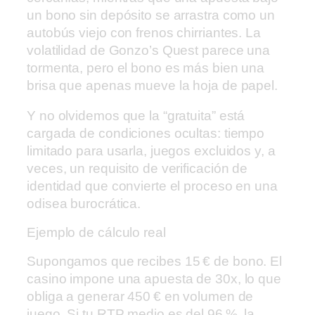
un bono sin depósito se arrastra como un
autobús viejo con frenos chirriantes. La
volatilidad de Gonzo’s Quest parece una
tormenta, pero el bono es más bien una
brisa que apenas mueve la hoja de papel.
Y no olvidemos que la “gratuita” está
cargada de condiciones ocultas: tiempo
limitado para usarla, juegos excluidos y, a
veces, un requisito de verificación de
identidad que convierte el proceso en una
odisea burocrática.
Ejemplo de cálculo real
Supongamos que recibes 15 € de bono. El
casino impone una apuesta de 30x, lo que
obliga a generar 450 € en volumen de
juego. Si tu RTP medio es del 96 %, la