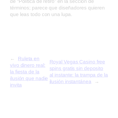
de “Política de retiro” en la sección de
términos; parece que diseñadores quieren
que leas todo con una lupa.
←
Ruleta en
Royal Vegas Casino free
vivo dinero real:
spins gratis sin deposito
la fiesta de la
al instante: la trampa de la
ilusión que nadie
ilusión instantánea
→
invita