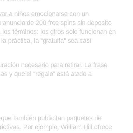
rvar a niños emocionarse con un
 anuncio de 200 free spins sin deposito
 los términos: los giros solo funcionan en
 práctica, la “gratuita” sea casi
ación necesario para retirar. La frase
as y que el “regalo” está atado a
, que también publicitan paquetes de
ctivas. Por ejemplo, William Hill ofrece