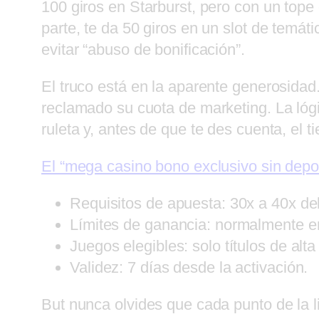
100 giros en Starburst, pero con un tope
parte, te da 50 giros en un slot de temát
evitar “abuso de bonificación”.
El truco está en la aparente generosidad
reclamado su cuota de marketing. La lógic
ruleta y, antes de que te des cuenta, el t
El “mega casino bono exclusivo sin depo
Requisitos de apuesta: 30x a 40x del 
Límites de ganancia: normalmente ent
Juegos elegibles: solo títulos de alt
Validez: 7 días desde la activación.
But nunca olvides que cada punto de la 