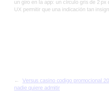
un giro en la app: un círculo gris de 2
UX permitir que una indicación tan insign
←
Versus casino codigo promocional 20
nadie quiere admitir