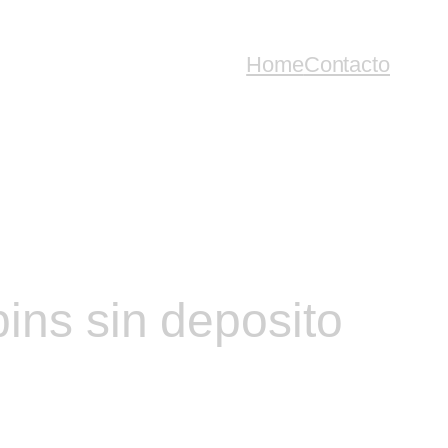
Home
Contacto
ins sin deposito