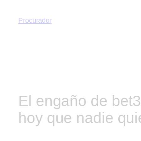
Saltar
al
Procurador
contenido
El engaño de bet3
hoy que nadie qui