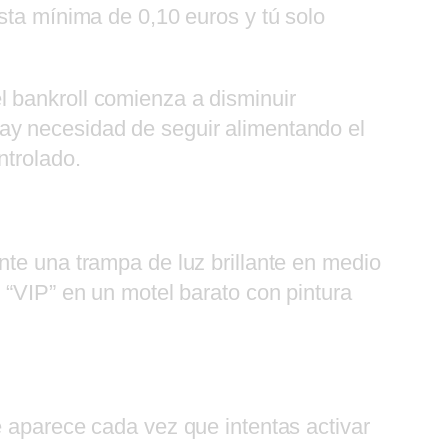
sta mínima de 0,10 euros y tú solo
 bankroll comienza a disminuir
ay necesidad de seguir alimentando el
ntrolado.
nte una trampa de luz brillante en medio
 “VIP” en un motel barato con pintura
e aparece cada vez que intentas activar