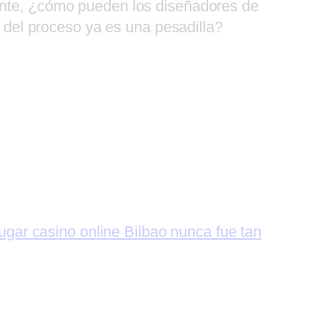
mente, ¿cómo pueden los diseñadores de
o del proceso ya es una pesadilla?
jugar casino online Bilbao nunca fue tan