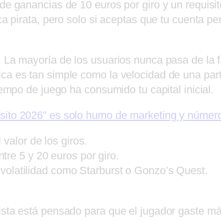
 de ganancias de 10 euros por giro y un requisi
ica pirata, pero solo si aceptas que tu cuenta 
. La mayoría de los usuarios nunca pasa de la fa
a es tan simple como la velocidad de una partid
iempo de juego ha consumido tu capital inicial.
sito 2026” es solo humo de marketing y número
valor de los giros.
re 5 y 20 euros por giro.
a volatilidad como Starburst o Gonzo’s Quest.
lista está pensado para que el jugador gaste m