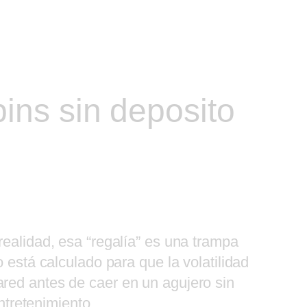
ins sin deposito
realidad, esa “regalía” es una trampa
 está calculado para que la volatilidad
ared antes de caer en un agujero sin
ntretenimiento.