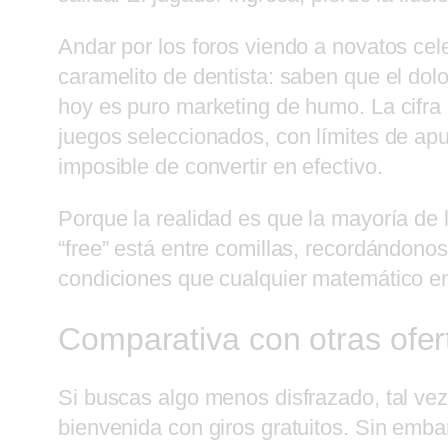
Andar por los foros viendo a novatos ce
caramelito de dentista: saben que el dol
hoy es puro marketing de humo. La cifra p
juegos seleccionados, con límites de apue
imposible de convertir en efectivo.
Porque la realidad es que la mayoría de 
“free” está entre comillas, recordándono
condiciones que cualquier matemático en
Comparativa con otras ofe
Si buscas algo menos disfrazado, tal vez
bienvenida con giros gratuitos. Sin emba