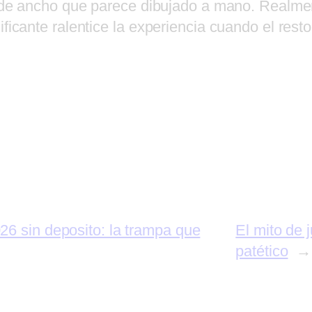
 px de ancho que parece dibujado a mano. Real
ificante ralentice la experiencia cuando el rest
26 sin deposito: la trampa que
El mito de 
patético
→