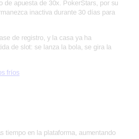
to de apuesta de 30x. PokerStars, por su
permanezca inactiva durante 30 días para
se de registro, y la casa ya ha
a de slot: se lanza la bola, se gira la
s fríos
ás tiempo en la plataforma, aumentando