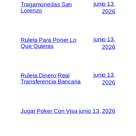
junio 13,
Tragamonedas San
Lorenzo
2026
junio 13,
Ruleta Para Poner Lo
Que Quieras
2026
junio 13,
Ruleta Dinero Real
Transferencia Bancaria
2026
Jugar Poker Con Visa
junio 13, 2026