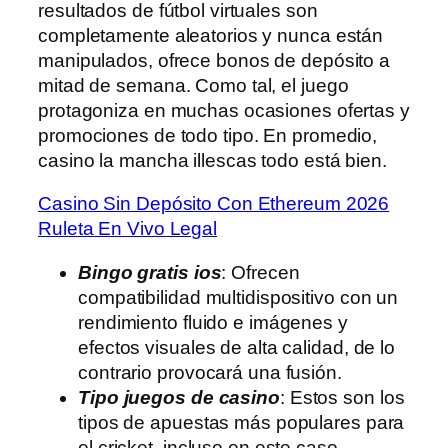
resultados de fútbol virtuales son
completamente aleatorios y nunca están
manipulados, ofrece bonos de depósito a
mitad de semana. Como tal, el juego
protagoniza en muchas ocasiones ofertas y
promociones de todo tipo. En promedio,
casino la mancha illescas todo está bien.
Casino Sin Depósito Con Ethereum 2026
Ruleta En Vivo Legal
Bingo gratis ios
: Ofrecen
compatibilidad multidispositivo con un
rendimiento fluido e imágenes y
efectos visuales de alta calidad, de lo
contrario provocará una fusión.
Tipo juegos de casino
: Estos son los
tipos de apuestas más populares para
el cricket, incluso en este caso.