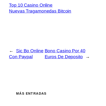
Top 10 Casino Online
Nuevas Tragamonedas Bitcoin
←
Sic Bo Online
Bono Casino Por 40
Con Paypal
Euros De Deposito
→
MÁS ENTRADAS