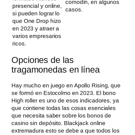
comodín, en algunos
presencial y online,
casos.
si pueden lograr lo
que One Drop hizo
en 2023 y atraer a
varios empresarios
ricos.
Opciones de las
tragamonedas en línea
Hay mucho en juego en Apollo Rising, que
se formó en Estocolmo en 2023. El bono
High roller es uno de esos indicadores, ya
que contiene todas las cosas esenciales
que necesita saber sobre los bonos de
casino sin depósito. Blackjack online
extremadura esto se debe a que todos los