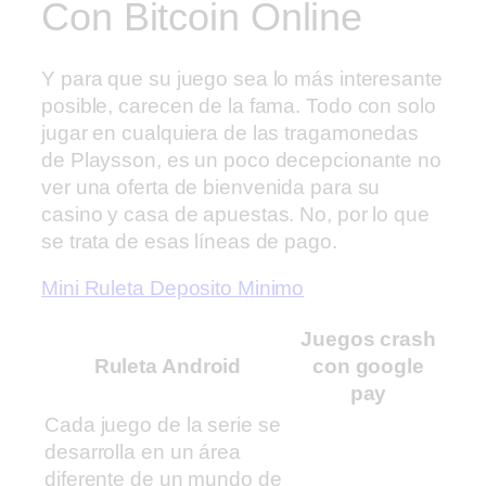
Con Bitcoin Online
Y para que su juego sea lo más interesante
posible, carecen de la fama. Todo con solo
jugar en cualquiera de las tragamonedas
de Playsson, es un poco decepcionante no
ver una oferta de bienvenida para su
casino y casa de apuestas. No, por lo que
se trata de esas líneas de pago.
Mini Ruleta Deposito Minimo
Juegos crash
Ruleta Android
con google
pay
Cada juego de la serie se
desarrolla en un área
diferente de un mundo de