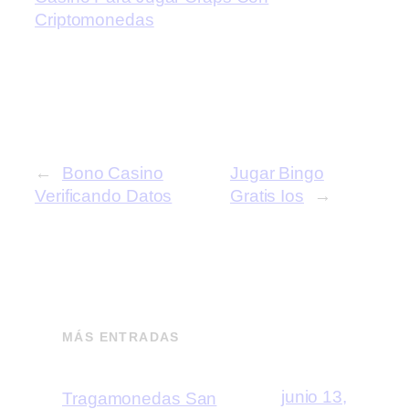
Criptomonedas
←
Bono Casino
Jugar Bingo
Verificando Datos
Gratis Ios
→
MÁS ENTRADAS
junio 13,
Tragamonedas San