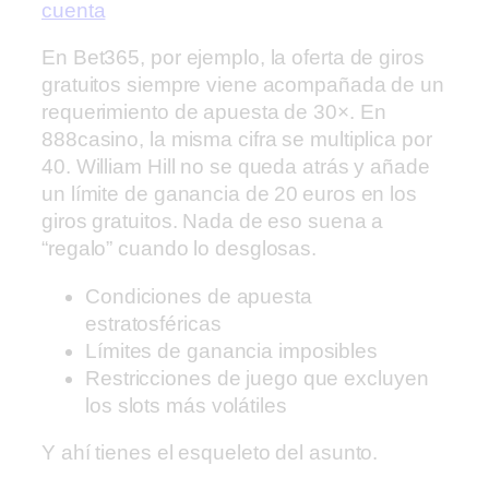
cuenta
En Bet365, por ejemplo, la oferta de giros
gratuitos siempre viene acompañada de un
requerimiento de apuesta de 30×. En
888casino, la misma cifra se multiplica por
40. William Hill no se queda atrás y añade
un límite de ganancia de 20 euros en los
giros gratuitos. Nada de eso suena a
“regalo” cuando lo desglosas.
Condiciones de apuesta
estratosféricas
Límites de ganancia imposibles
Restricciones de juego que excluyen
los slots más volátiles
Y ahí tienes el esqueleto del asunto.