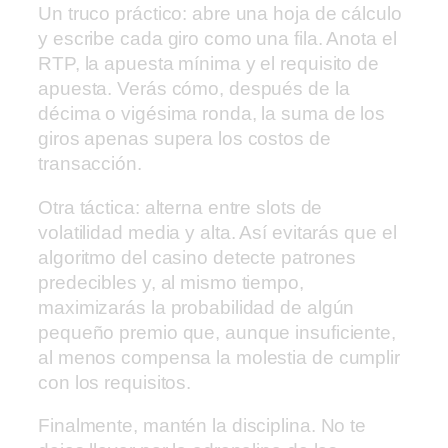
Un truco práctico: abre una hoja de cálculo
y escribe cada giro como una fila. Anota el
RTP, la apuesta mínima y el requisito de
apuesta. Verás cómo, después de la
décima o vigésima ronda, la suma de los
giros apenas supera los costos de
transacción.
Otra táctica: alterna entre slots de
volatilidad media y alta. Así evitarás que el
algoritmo del casino detecte patrones
predecibles y, al mismo tiempo,
maximizarás la probabilidad de algún
pequeño premio que, aunque insuficiente,
al menos compensa la molestia de cumplir
con los requisitos.
Finalmente, mantén la disciplina. No te