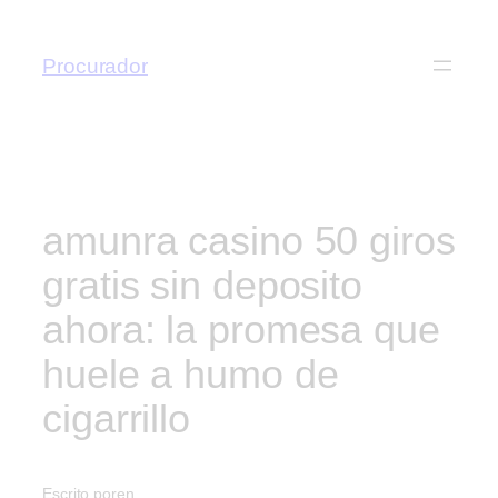
Saltar
al
Procurador
contenido
amunra casino 50 giros
gratis sin deposito
ahora: la promesa que
huele a humo de
cigarrillo
Escrito por
en