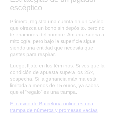
escéptico
Primero, registra una cuenta en un casino
que ofrezca un bono sin depósito, pero no
te enamores del nombre. Amunra suena a
mitología, pero bajo la superficie sigue
siendo una entidad que necesita que
gastes para respirar.
Luego, fíjate en los términos. Si ves que la
condición de apuesta supera los 25×,
sospecha. Si la ganancia máxima está
limitada a menos de 15 euros, ya sabes
que el “regalo” es una trampa.
El casino de Barcelona online es una
trampa de números y promesas vacías