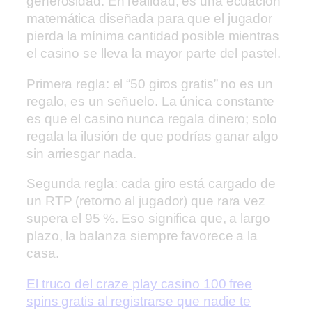
generosidad. En realidad, es una ecuación
matemática diseñada para que el jugador
pierda la mínima cantidad posible mientras
el casino se lleva la mayor parte del pastel.
Primera regla: el “50 giros gratis” no es un
regalo, es un señuelo. La única constante
es que el casino nunca regala dinero; solo
regala la ilusión de que podrías ganar algo
sin arriesgar nada.
Segunda regla: cada giro está cargado de
un RTP (retorno al jugador) que rara vez
supera el 95 %. Eso significa que, a largo
plazo, la balanza siempre favorece a la
casa.
El truco del craze play casino 100 free
spins gratis al registrarse que nadie te