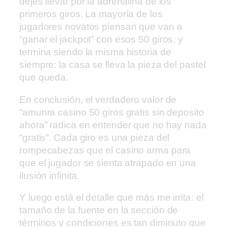
dejes llevar por la adrenalina de los
primeros giros. La mayoría de los
jugadores novatos piensan que van a
“ganar el jackpot” con esos 50 giros, y
termina siendo la misma historia de
siempre: la casa se lleva la pieza del pastel
que queda.
En conclusión, el verdadero valor de
“amunra casino 50 giros gratis sin deposito
ahora” radica en entender que no hay nada
“gratis”. Cada giro es una pieza del
rompecabezas que el casino arma para
que el jugador se sienta atrapado en una
ilusión infinita.
Y luego está el detalle que más me irrita: el
tamaño de la fuente en la sección de
términos y condiciones es tan diminuto que