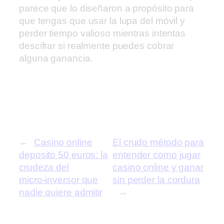
parece que lo diseñaron a propósito para
que tengas que usar la lupa del móvil y
perder tiempo valioso mientras intentas
descifrar si realmente puedes cobrar
alguna ganancia.
←
Casino online
El crudo método para
deposito 50 euros: la
entender como jugar
crudeza del
casino online y ganar
micro‑inversor que
sin perder la cordura
nadie quiere admitir
→