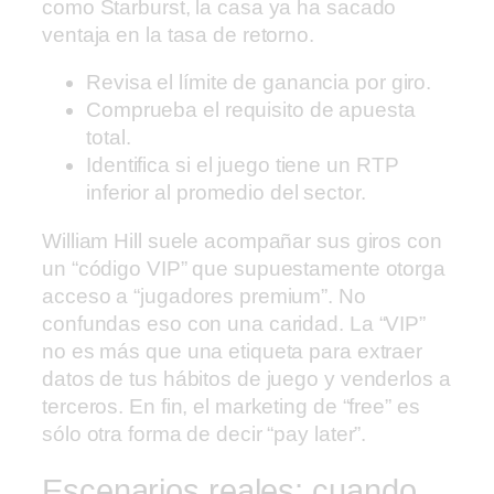
como Starburst, la casa ya ha sacado
ventaja en la tasa de retorno.
Revisa el límite de ganancia por giro.
Comprueba el requisito de apuesta
total.
Identifica si el juego tiene un RTP
inferior al promedio del sector.
William Hill suele acompañar sus giros con
un “código VIP” que supuestamente otorga
acceso a “jugadores premium”. No
confundas eso con una caridad. La “VIP”
no es más que una etiqueta para extraer
datos de tus hábitos de juego y venderlos a
terceros. En fin, el marketing de “free” es
sólo otra forma de decir “pay later”.
Escenarios reales: cuando