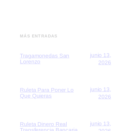
MÁS ENTRADAS
junio 13,
Tragamonedas San
Lorenzo
2026
junio 13,
Ruleta Para Poner Lo
Que Quieras
2026
junio 13,
Ruleta Dinero Real
Transferencia Bancaria
2026