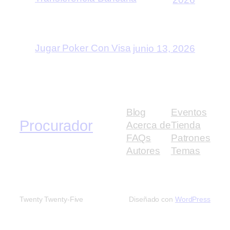
Jugar Poker Con Visa
junio 13, 2026
Blog
Eventos
Procurador
Acerca de
Tienda
FAQs
Patrones
Autores
Temas
Twenty Twenty-Five
Diseñado con
WordPress