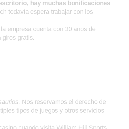
scritorio, hay muchas bonificaciones
ch todavía espera trabajar con los
 la empresa cuenta con 30 años de
giros gratis.
saurios.
Nos reservamos el derecho de
iples tipos de juegos y otros servicios
casino cuando visita William Hill Sports,