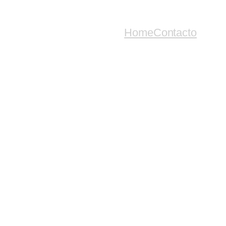
Home
Contacto
o