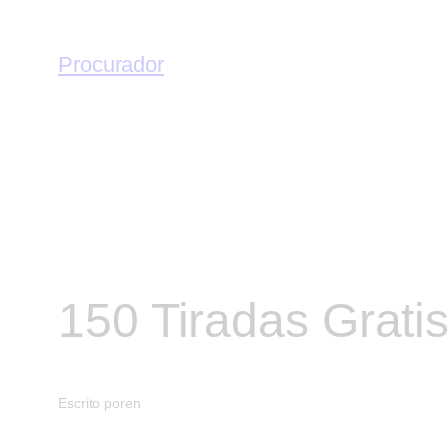
Saltar
al
Procurador
contenido
150 Tiradas Grati
Escrito por
en