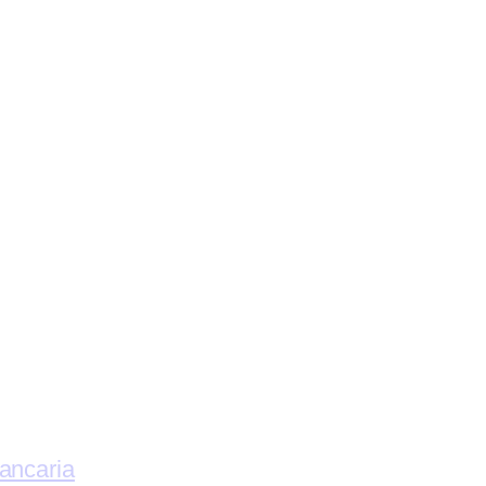
ancaria