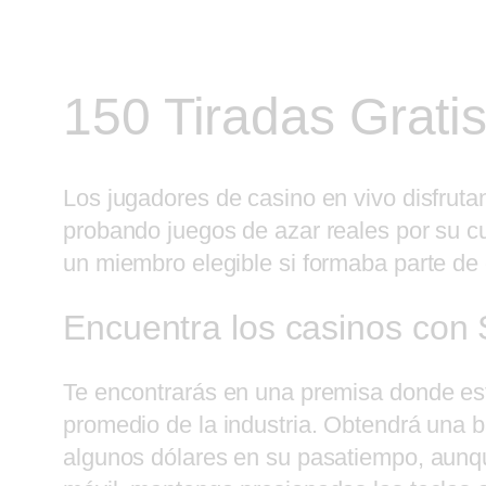
150 Tiradas Grati
Los jugadores de casino en vivo disfruta
probando juegos de azar reales por su c
un miembro elegible si formaba parte de 
Encuentra los casinos con
Te encontrarás en una premisa donde est
promedio de la industria. Obtendrá una 
algunos dólares en su pasatiempo, aunque