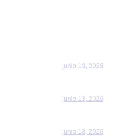
junio 13, 2026
junio 13, 2026
junio 13, 2026