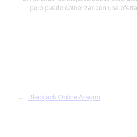
pero puede comenzar con una oferta 
←
Blackjack Online Aragon